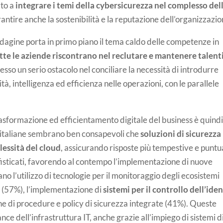
to a
integrare i temi della cybersicurezza nel complesso del
garantire anche la sostenibilità e la reputazione dell’organizzazio
dagine porta in primo piano il tema caldo delle competenze in
utte le aziende riscontrano nel reclutare e mantenere talenti
sso un serio ostacolo nel conciliare la necessità di introdurre
tà, intelligenza ed efficienza nelle operazioni, con le parallele
rasformazione ed efficientamento digitale del business è quindi
e italiane sembrano ben consapevoli che
soluzioni di sicurezza
lessità del cloud
, assicurando risposte più tempestive e puntua
ofisticati, favorendo al contempo l’implementazione di nuove
ano l’utilizzo di tecnologie per il monitoraggio degli ecosistemi
 (57%), l’implementazione di
sistemi per il controllo dell’ide
ne di procedure e policy di sicurezza integrate (41%). Queste
e dell’infrastruttura IT, anche grazie all’impiego di sistemi d