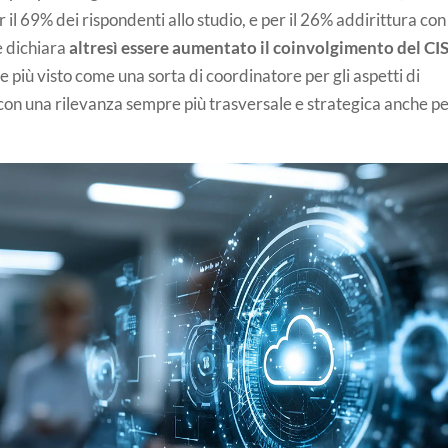
il 69% dei rispondenti allo studio, e per il 26% addirittura con
e dichiara
altresì essere aumentato il coinvolgimento del CI
e più visto come una sorta di coordinatore per gli aspetti di
, con una rilevanza sempre più trasversale e strategica anche p
.