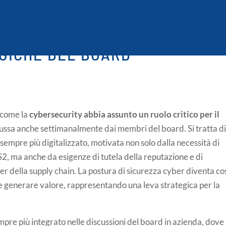
SALE DI GRADO NELLE
GICHE DEL BOARD
 come la
cybersecurity abbia assunto un ruolo critico per il
scussa anche settimanalmente dai membri del board. Si tratta d
sempre più digitalizzato, motivata non solo dalla necessità di
 ma anche da esigenze di tutela della reputazione e di
ner della supply chain. La postura di sicurezza cyber diventa co
 e generare valore, rappresentando una leva strategica per la
empre più integrato nelle discussioni del board in azienda, dove