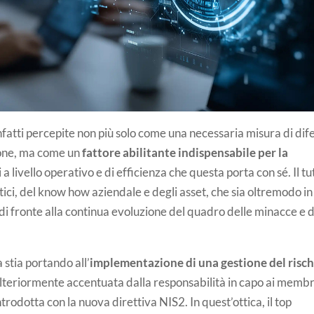
nfatti percepite non più solo come una necessaria misura di dif
zione, ma come un
fattore abilitante indispensabile per la
ci a livello operativo e di efficienza che questa porta con sé. Il tu
tici, del know how aziendale e degli asset, che sia oltremodo in
di fronte alla continua evoluzione del quadro delle minacce e d
tia portando all’
implementazione di una gestione del risch
ulteriormente accentuata dalla responsabilità in capo ai membr
rodotta con la nuova direttiva NIS2. In quest’ottica, il top