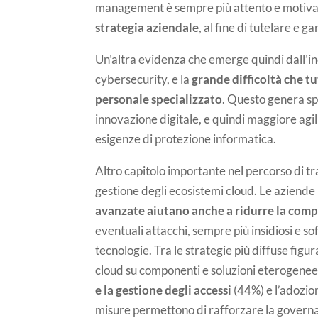
management è sempre più attento e motiva
strategia aziendale
, al fine di tutelare e 
Un’altra evidenza che emerge quindi dall’in
cybersecurity, e la
grande difficoltà che t
personale specializzato
. Questo genera spe
innovazione digitale, e quindi maggiore agili
esigenze di protezione informatica.
Altro capitolo importante nel percorso di t
gestione degli ecosistemi cloud. Le aziend
avanzate aiutano anche a ridurre la comp
eventuali attacchi, sempre più insidiosi e s
tecnologie. Tra le strategie più diffuse figur
cloud su componenti e soluzioni eterogenee
e la gestione degli accessi
(44%) e l’adozio
misure permettono di rafforzare la governanc