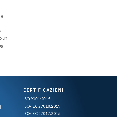
 e
a
o un
agli
CERTIFICAZIONI
ISO 9001:2015
ISO/IEC 27018:2019
I
ISO/IEC 27017:2015