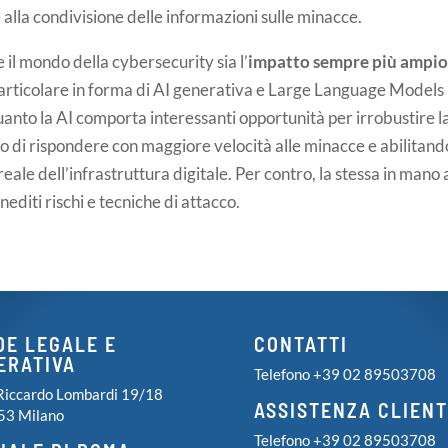
alla condivisione delle informazioni sulle minacce.
 il mondo della cybersecurity sia l’
impatto sempre più ampio
 particolare in forma di AI generativa e Large Language Models
uanto la AI comporta interessanti opportunità per irrobustire l
o di rispondere con maggiore velocità alle minacce e abilitand
ale dell’infrastruttura digitale. Per contro, la stessa in mano 
editi rischi e tecniche di attacco.
DE LEGALE E
CONTATTI
ERATIVA
Telefono +39 02 89503708
Riccardo Lombardi 19/18
ASSISTENZA CLIENT
53 Milano
Telefono +39 02 89503708