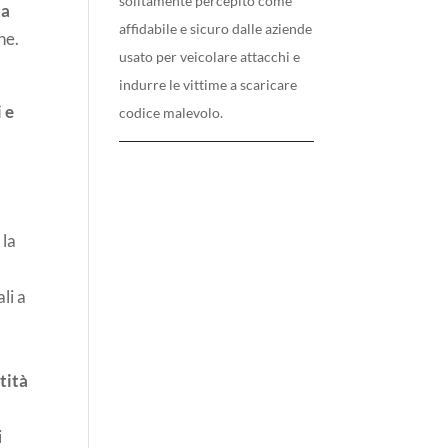
solitamente percepito come
la
affidabile e sicuro dalle aziende
ne.
usato per veicolare attacchi e
indurre le vittime a scaricare
 e
codice malevolo.
 la
li a
ntità
i