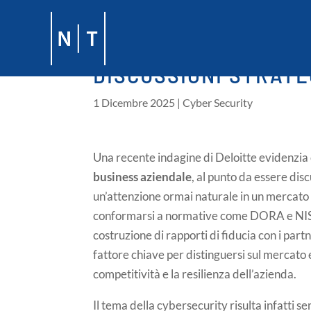
Vai al contenuto principale
LA CYBERSECURITY 
DISCUSSIONI STRATE
1 Dicembre 2025
|
Cyber Security
Una recente indagine di Deloitte evidenzia
business aziendale
, al punto da essere di
un’attenzione ormai naturale in un mercato 
conformarsi a normative come DORA e NIS2,
costruzione di rapporti di fiducia con i part
fattore chiave per distinguersi sul mercato
competitività e la resilienza dell’azienda.
Il tema della cybersecurity risulta infatti s