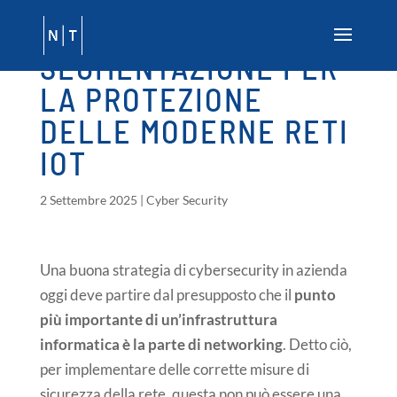
Vai al contenuto principale
SEGMENTAZIONE PER
LA PROTEZIONE
DELLE MODERNE RETI
IOT
2 Settembre 2025
|
Cyber Security
Una buona strategia di cybersecurity in azienda
oggi deve partire dal presupposto che il
punto
più importante di un’infrastruttura
informatica è la parte di networking
. Detto ciò,
per implementare delle corrette misure di
sicurezza della rete, questa non può essere una