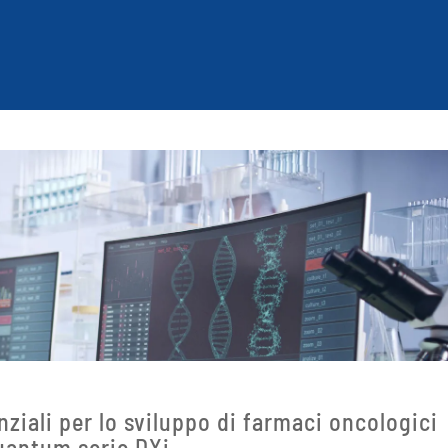
iali per lo sviluppo di farmaci oncologici
uantum serie DXi