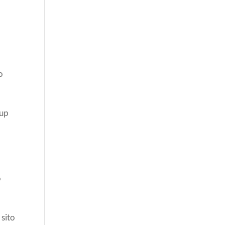
o
kup
o
sito