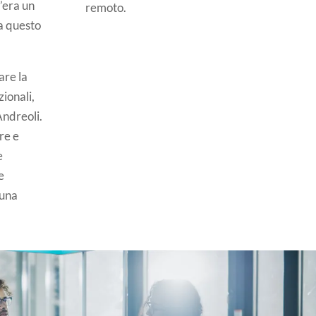
’era un
remoto.
 a questo
are la
zionali,
Andreoli.
re e
e
e
 una