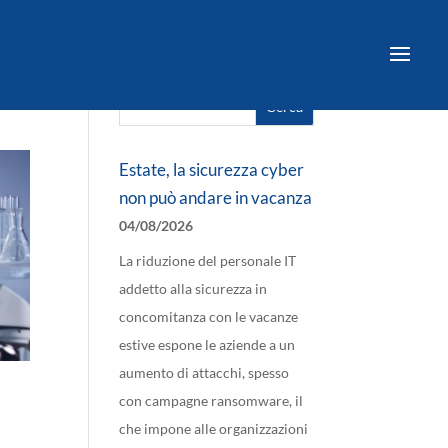
Cerca
Ricerca
per:
Estate, la sicurezza cyber
non può andare in vacanza
04/08/2026
La riduzione del personale IT
addetto alla sicurezza in
concomitanza con le vacanze
estive espone le aziende a un
aumento di attacchi, spesso
con campagne ransomware, il
che impone alle organizzazioni