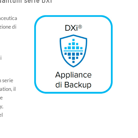
aceutica
zione di
i
 serie
tion, il
 e
y,
el