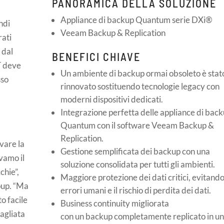
PANORAMICA DELLA SOLUZIONE
Appliance di backup Quantum serie DXi®
ndi
Veeam Backup & Replication
rati
e dal
BENEFICI CHIAVE
T deve
Un ambiente di backup ormai obsoleto è stat
sso
rinnovato sostituendo tecnologie legacy con
moderni dispositivi dedicati.
Integrazione perfetta delle appliance di bac
Quantum con il software Veeam Backup &
Replication.
vare la
Gestione semplificata dei backup con una
vamo il
soluzione consolidata per tutti gli ambienti.
chie”,
Maggiore protezione dei dati critici, evitand
oup. “Ma
errori umani e il rischio di perdita dei dati.
to facile
Business continuity migliorata
bagliata
con un backup completamente replicato in un 