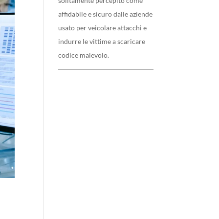
solitamente percepito come
affidabile e sicuro dalle aziende
usato per veicolare attacchi e
indurre le vittime a scaricare
codice malevolo.